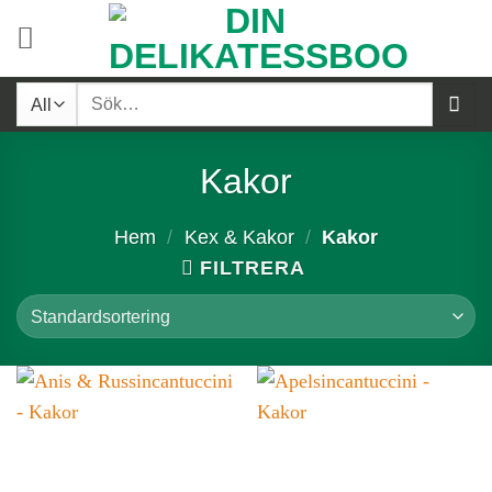
Skip
to
content
Sök
efter:
Kakor
Hem
/
Kex & Kakor
/
Kakor
FILTRERA