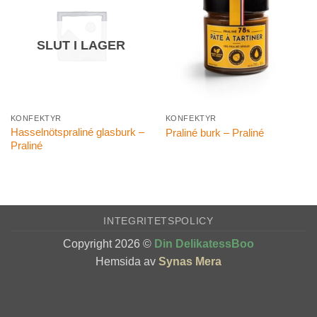
SLUT I LAGER
KONFEKTYR
KONFEKTYR
Hasselnötspraliné glasburk –
Praliné burk – Praliné
Praliné
INTEGRITETSPOLICY
Copyright 2026 ©
Din DelikatessBoo
Hemsida av
Synas Mera