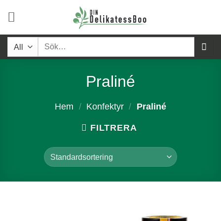
Skip
to
content
Sök
efter:
Praliné
Hem
/
Konfektyr
/
Praliné
FILTRERA