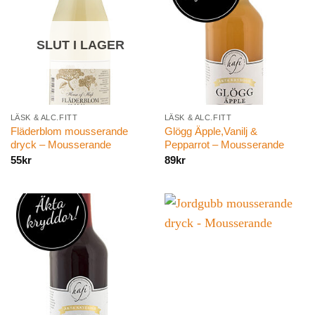
SLUT I LAGER
LÄSK & ALC.FITT
LÄSK & ALC.FITT
Fläderblom mousserande
Glögg Äpple,Vanilj &
dryck – Mousserande
Pepparrot – Mousserande
55
kr
89
kr