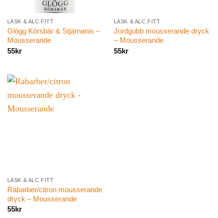
LÄSK & ALC.FITT
LÄSK & ALC.FITT
Glögg Körsbär & Stjärnanis –
Jordgubb mousserande dryck
Mousserande
– Mousserande
55
kr
55
kr
LÄSK & ALC.FITT
Rabarber/citron mousserande
dryck – Mousserande
55
kr