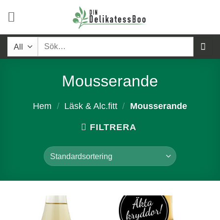
Skip
to
content
Sök
efter:
Mousserande
Hem
/
Läsk & Alc.fitt
/
Mousserande
FILTRERA