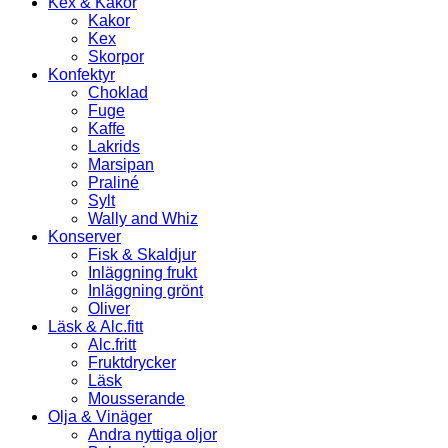
Kex & Kakor
Kakor
Kex
Skorpor
Konfektyr
Choklad
Fuge
Kaffe
Lakrids
Marsipan
Praliné
Sylt
Wally and Whiz
Konserver
Fisk & Skaldjur
Inläggning frukt
Inläggning grönt
Oliver
Läsk & Alc.fitt
Alc.fritt
Fruktdrycker
Läsk
Mousserande
Olja & Vinäger
Andra nyttiga oljor