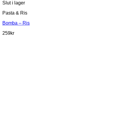
Slut i lager
Pasta & Ris
Bomba – Ris
259
kr