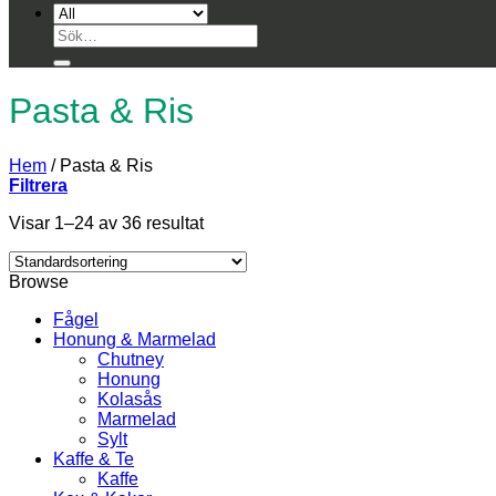
Sök
efter:
Pasta & Ris
Hem
/
Pasta & Ris
Filtrera
Visar 1–24 av 36 resultat
Browse
Fågel
Honung & Marmelad
Chutney
Honung
Kolasås
Marmelad
Sylt
Kaffe & Te
Kaffe