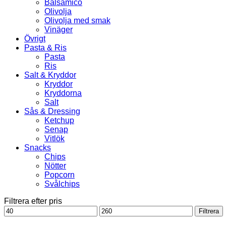
Balsamico
Olivolja
Olivolja med smak
Vinäger
Övrigt
Pasta & Ris
Pasta
Ris
Salt & Kryddor
Kryddor
Kryddorna
Salt
Sås & Dressing
Ketchup
Senap
Vitlök
Snacks
Chips
Nötter
Popcorn
Svålchips
Filtrera efter pris
Min
Max
Filtrera
pris
pris