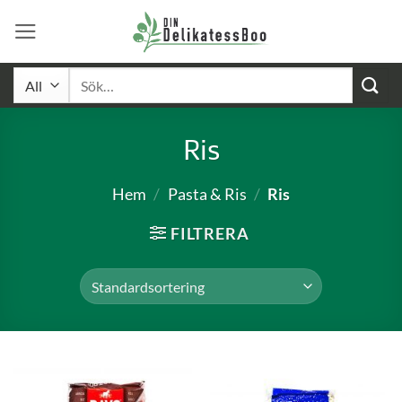
Skip
to
content
Sök
efter:
Ris
Hem
/
Pasta & Ris
/
Ris
FILTRERA