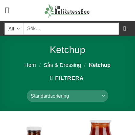
Skip
to
content
Sök
efter:
Ketchup
Hem
/
Sås & Dressing
/
Ketchup
FILTRERA