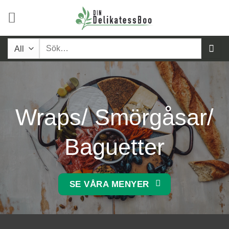
Skip
to
content
Sök
efter:
Wraps/ Smörgåsar/
Baguetter
SE VÅRA MENYER