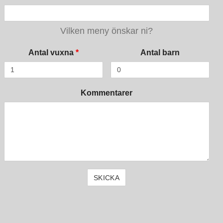
Vilken meny önskar ni?
Antal vuxna
*
Antal barn
Kommentarer