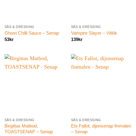
SÅS & DRESSING
SÅS & DRESSING
Ghost Chilli Sauce – Senap
Vampire Slayer – Vitlök
53
kr
139
kr
SÅS & DRESSING
SÅS & DRESSING
Birgittas Matbod,
Ets Fallot, dijonsenap finmalen
TOASTSENAP – Senap
– Senap