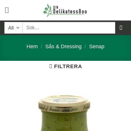
Skip
to
content
Sök
efter:
Hem
/
Sås & Dressing
/
Senap
FILTRERA