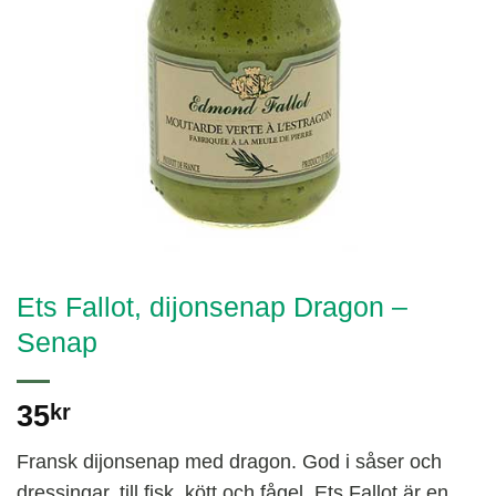
Ets Fallot, dijonsenap Dragon –
Senap
35
kr
Fransk dijonsenap med dragon. God i såser och
dressingar, till fisk, kött och fågel. Ets Fallot är en