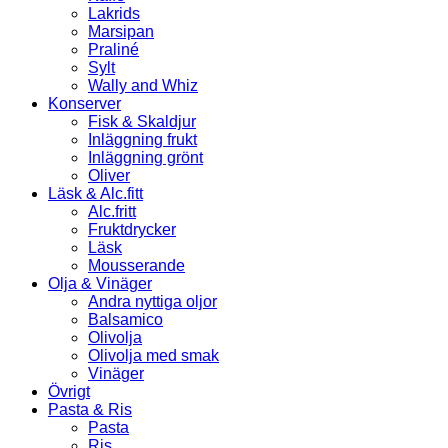
Lakrids
Marsipan
Praliné
Sylt
Wally and Whiz
Konserver
Fisk & Skaldjur
Inläggning frukt
Inläggning grönt
Oliver
Läsk & Alc.fitt
Alc.fritt
Fruktdrycker
Läsk
Mousserande
Olja & Vinäger
Andra nyttiga oljor
Balsamico
Olivolja
Olivolja med smak
Vinäger
Övrigt
Pasta & Ris
Pasta
Ris