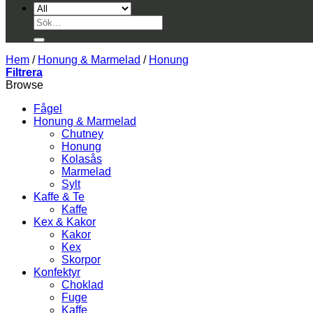
Sök
efter:
Hem
/
Honung & Marmelad
/
Honung
Filtrera
Browse
Fågel
Honung & Marmelad
Chutney
Honung
Kolasås
Marmelad
Sylt
Kaffe & Te
Kaffe
Kex & Kakor
Kakor
Kex
Skorpor
Konfektyr
Choklad
Fuge
Kaffe