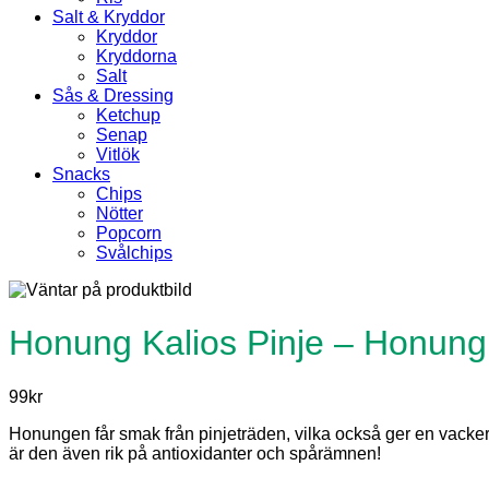
Salt & Kryddor
Kryddor
Kryddorna
Salt
Sås & Dressing
Ketchup
Senap
Vitlök
Snacks
Chips
Nötter
Popcorn
Svålchips
Honung Kalios Pinje – Honung
99
kr
Honungen får smak från pinjeträden, vilka också ger en vackert 
är den även rik på antioxidanter och spårämnen!