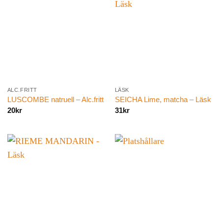
ALC.FRITT
LÄSK
LUSCOMBE natruell – Alc.fritt
SEICHA Lime, matcha – Läsk
20
kr
31
kr