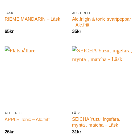
LÄSK
ALC.FRITT
Alc.fri gin & tonic svartpeppar
RIEME MANDARIN – Läsk
– Alc.fritt
65
kr
35
kr
ALC.FRITT
LÄSK
SEICHA Yuzu, ingefära,
ÄPPLE Tonic – Alc.fritt
mynta , matcha – Läsk
26
kr
31
kr