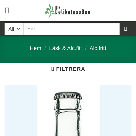
Skip
to
content
Sök
efter:
Hem
/
Läsk & Alc.fitt
/
Alc.fritt
FILTRERA