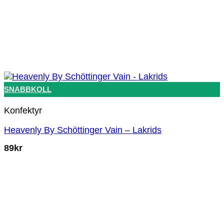
SNABBKOLL
Konfektyr
Heavenly By Schöttinger Vain – Lakrids
89
kr