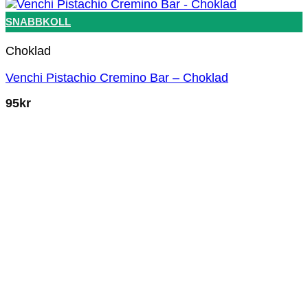
SNABBKOLL
Choklad
Venchi Pistachio Cremino Bar – Choklad
95
kr