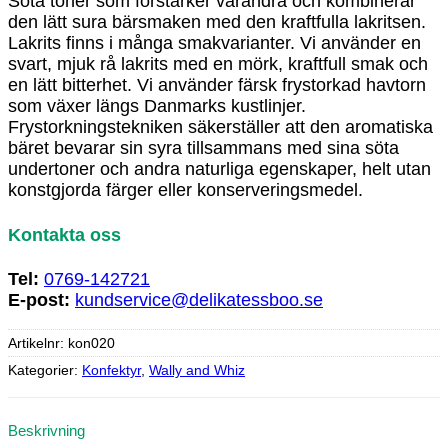
Söta toner som förstärker varandra och kombinerar
den lätt sura bärsmaken med den kraftfulla lakritsen.
Lakrits finns i många smakvarianter. Vi använder en
svart, mjuk rå lakrits med en mörk, kraftfull smak och
en lätt bitterhet. Vi använder färsk frystorkad havtorn
som växer längs Danmarks kustlinjer.
Frystorkningstekniken säkerställer att den aromatiska
bäret bevarar sin syra tillsammans med sina söta
undertoner och andra naturliga egenskaper, helt utan
konstgjorda färger eller konserveringsmedel.
Kontakta oss
Tel:
0769-142721
E-post:
kundservice@delikatessboo.se
Artikelnr:
kon020
Kategorier:
Konfektyr
,
Wally and Whiz
Beskrivning