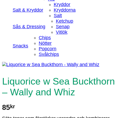
Kryddor
Salt & Kryddor
Kryddorna
Salt
Ketchup
Sås & Dressing
Senap
Vitlök
Chips
Nötter
Snacks
Popcorn
Svålchips
Liquorice w Sea Buckthorn
– Wally and Whiz
85
kr