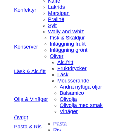
Kaffe
Lakrids
Konfektyr
Marsipan
Praliné
Sylt
Wally and Whiz
Fisk & Skaldjur
Inläggning frukt
Konserver
Inläggning grönt
Oliver
Alc.fritt
Fruktdrycker
Läsk & Alc.fitt
Läsk
Mousserande
Andra nyttiga oljor
Balsamico
Olja & Vinäger
Olivolja
Olivolja med smak
Vinäger
Övrigt
Pasta
Pasta & Ris
Ris