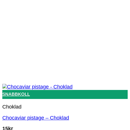
SNABBKOLL
Choklad
Chocaviar pistage – Choklad
15
kr