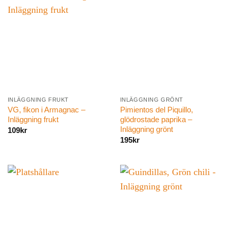
INLÄGGNING FRUKT
INLÄGGNING GRÖNT
VG, fikon i Armagnac –
Pimientos del Piquillo,
Inläggning frukt
glödrostade paprika –
Inläggning grönt
109
kr
195
kr