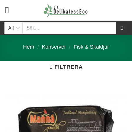
Skip
to
content
Sök
efter:
Hem
/
Konserver
/
Fisk & Skaldjur
FILTRERA