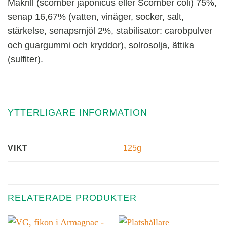
Makrill (scomber japonicus eller Scomber coli) 75%,
senap 16,67% (vatten, vinäger, socker, salt,
stärkelse, senapsmjöl 2%, stabilisator: carobpulver
och guargummi och kryddor), solrosolja, ättika
(sulfiter).
YTTERLIGARE INFORMATION
125g
VIKT
RELATERADE PRODUKTER