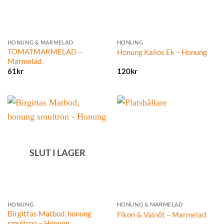
HONUNG & MARMELAD
HONUNG
TOMATMARMELAD –
Honung Kalios Ek – Honung
Marmelad
61
kr
120
kr
SLUT I LAGER
HONUNG
HONUNG & MARMELAD
Birgittas Matbod, honung
Fikon & Valnöt – Marmelad
smultron – Honung