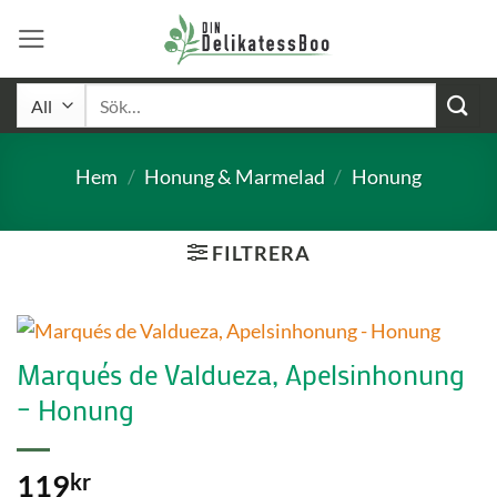
Skip
to
content
Sök
efter:
Hem
/
Honung & Marmelad
/
Honung
FILTRERA
Marqués de Valdueza, Apelsinhonung
– Honung
119
kr