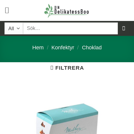
Skip
to
content
Sök
efter:
Hem
/
Konfektyr
/
Choklad
FILTRERA