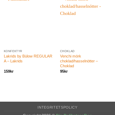
KONFEKTYR
CHOKLAD
Lakrids by Bülow REGULAR
Venchi mörk
A – Lakrids
choklad/hasselnötter –
Choklad
159
kr
95
kr
INTEGRITETSPOLICY