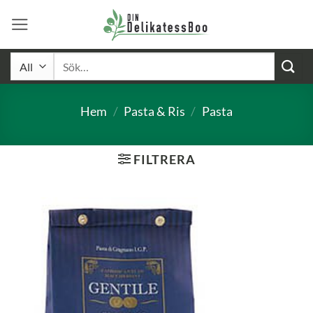
Skip
to
content
Sök
efter:
Hem
/
Pasta & Ris
/
Pasta
FILTRERA