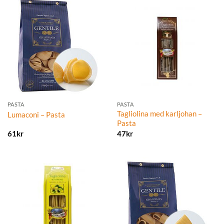
PASTA
PASTA
Tagliolina med karljohan –
Lumaconi – Pasta
Pasta
61
kr
47
kr