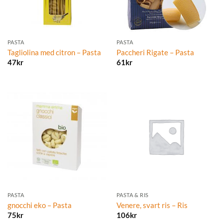
PASTA
PASTA
Tagliolina med citron – Pasta
Paccheri Rigate – Pasta
47
kr
61
kr
PASTA
PASTA & RIS
gnocchi eko – Pasta
Venere, svart ris – Ris
75
kr
106
kr