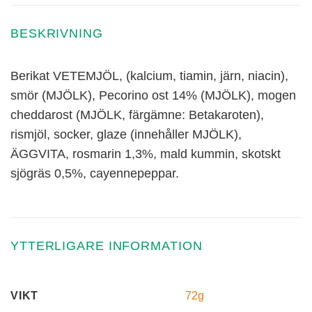
BESKRIVNING
Berikat VETEMJÖL, (kalcium, tiamin, järn, niacin),
smör (MJÖLK), Pecorino ost 14% (MJÖLK), mogen
cheddarost (MJÖLK, färgämne: Betakaroten),
rismjöl, socker, glaze (innehåller MJÖLK),
ÄGGVITA, rosmarin 1,3%, mald kummin, skotskt
sjögräs 0,5%, cayennepeppar.
YTTERLIGARE INFORMATION
72g
VIKT