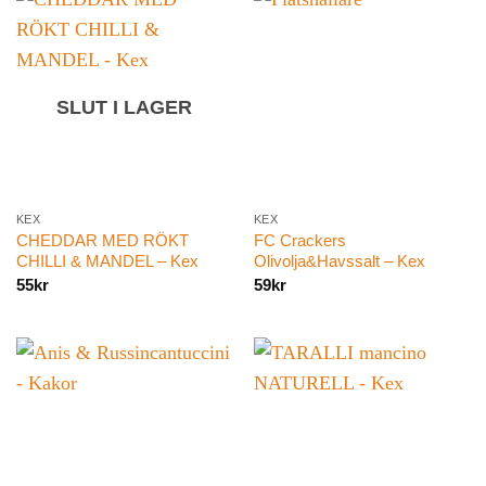
SLUT I LAGER
KEX
KEX
CHEDDAR MED RÖKT
FC Crackers
CHILLI & MANDEL – Kex
Olivolja&Havssalt – Kex
55
kr
59
kr