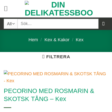
Skip
to
content
Sök
efter:
Hem
/
Kex & Kakor
/
Kex
FILTRERA
PECORINO MED ROSMARIN &
SKOTSK TÅNG – Kex