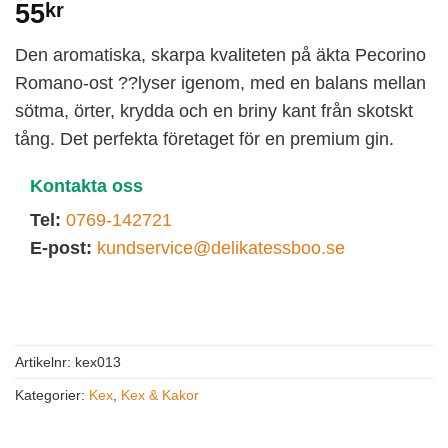
55
kr
Den aromatiska, skarpa kvaliteten på äkta Pecorino
Romano-ost ??lyser igenom, med en balans mellan
sötma, örter, krydda och en briny kant från skotskt
tång. Det perfekta företaget för en premium gin.
Kontakta oss
Tel:
0769-142721
E-post:
kundservice@delikatessboo.se
Artikelnr:
kex013
Kategorier:
Kex
,
Kex & Kakor