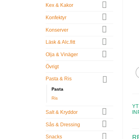
Kex & Kakor
Konfektyr
Konserver
Läsk & Alc.fitt
Olja & Vinäger
Övrigt
Pasta & Ris
Pasta
Ris
YT
IN
Salt & Kryddor
Sås & Dressing
R
Snacks