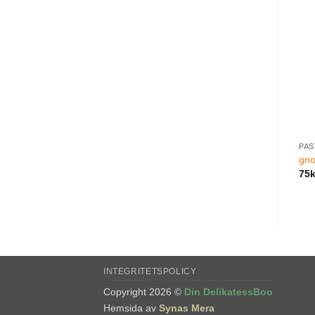
PAS
gno
75
k
INTEGRITETSPOLICY
Copyright 2026 ©
Din DelikatessBoo
Hemsida av
Synas Mera