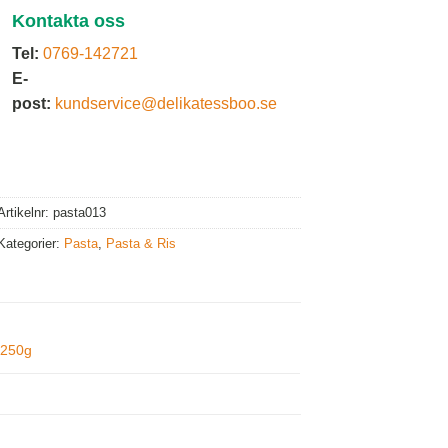
Kontakta oss
Tel:
0769-142721
E-
post:
kundservice@delikatessboo.se
Artikelnr:
pasta013
Kategorier:
Pasta
,
Pasta & Ris
250g