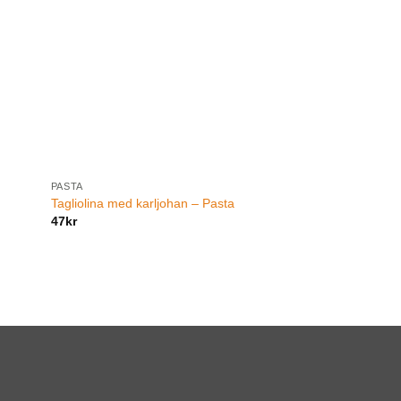
PASTA
Tagliolina med karljohan – Pasta
47
kr