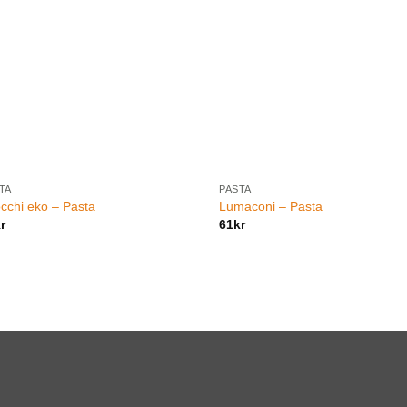
TA
PASTA
cchi eko – Pasta
Lumaconi – Pasta
r
61
kr