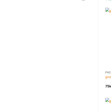
PAS
gno
75
k