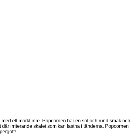
färg med ett mörkt inre. Popcornen har en söt och rund smak och
det där irriterande skalet som kan fastna i tänderna. Popcornen
pergott!