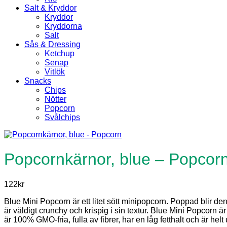
Salt & Kryddor
Kryddor
Kryddorna
Salt
Sås & Dressing
Ketchup
Senap
Vitlök
Snacks
Chips
Nötter
Popcorn
Svålchips
Popcornkärnor, blue – Popcor
122
kr
Blue Mini Popcorn är ett litet sött minipopcorn. Poppad blir de
är väldigt crunchy och krispig i sin textur. Blue Mini Popcorn ä
är 100% GMO-fria, fulla av fibrer, har en låg fetthalt och är hel