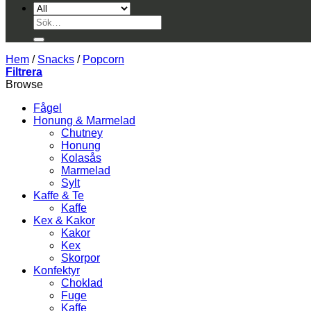
Sök
efter:
Hem
/
Snacks
/
Popcorn
Filtrera
Browse
Fågel
Honung & Marmelad
Chutney
Honung
Kolasås
Marmelad
Sylt
Kaffe & Te
Kaffe
Kex & Kakor
Kakor
Kex
Skorpor
Konfektyr
Choklad
Fuge
Kaffe