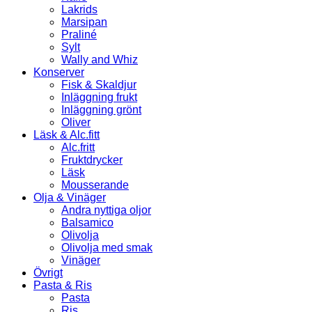
Lakrids
Marsipan
Praliné
Sylt
Wally and Whiz
Konserver
Fisk & Skaldjur
Inläggning frukt
Inläggning grönt
Oliver
Läsk & Alc.fitt
Alc.fritt
Fruktdrycker
Läsk
Mousserande
Olja & Vinäger
Andra nyttiga oljor
Balsamico
Olivolja
Olivolja med smak
Vinäger
Övrigt
Pasta & Ris
Pasta
Ris