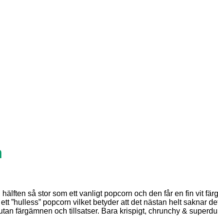
n
n hälften så stor som ett vanligt popcorn och den får en fin vit 
r ett ”hulless” popcorn vilket betyder att det nästan helt saknar 
t utan färgämnen och tillsatser. Bara krispigt, chrunchy & superdu