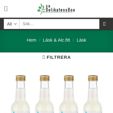
Skip
to
content
Sök
efter:
Hem
/
Läsk & Alc.fitt
/
Läsk
FILTRERA