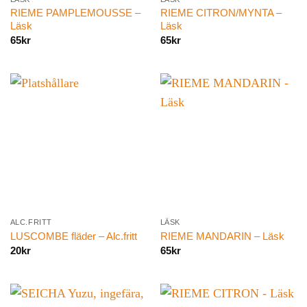
RIEME PAMPLEMOUSSE –
RIEME CITRON/MYNTA –
Läsk
Läsk
65
kr
65
kr
ALC.FRITT
LÄSK
LUSCOMBE fläder – Alc.fritt
RIEME MANDARIN – Läsk
20
kr
65
kr