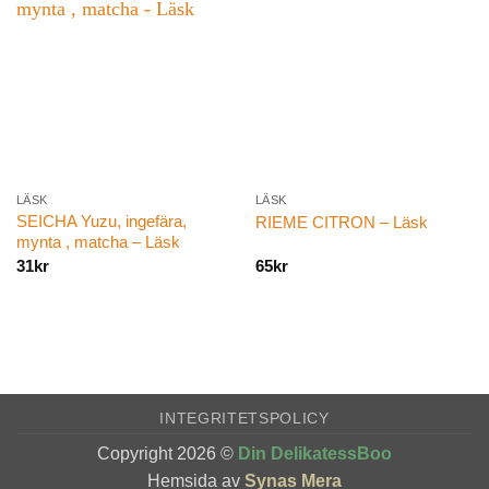
LÄSK
LÄSK
SEICHA Yuzu, ingefära,
RIEME CITRON – Läsk
mynta , matcha – Läsk
31
kr
65
kr
INTEGRITETSPOLICY
Copyright 2026 ©
Din DelikatessBoo
Hemsida av
Synas Mera