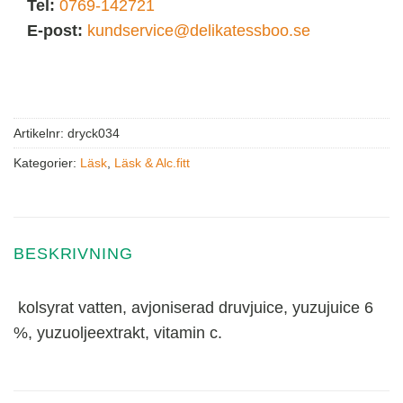
Tel:
0769-142721
E-post:
kundservice@delikatessboo.se
Artikelnr:
dryck034
Kategorier:
Läsk
,
Läsk & Alc.fitt
BESKRIVNING
kolsyrat vatten, avjoniserad druvjuice, yuzujuice 6
%, yuzuoljeextrakt, vitamin c.