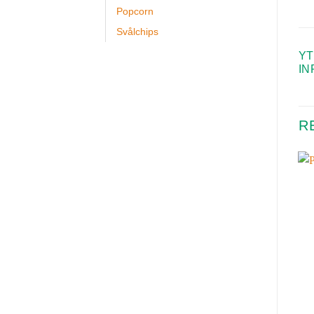
Popcorn
Svålchips
YT
IN
R