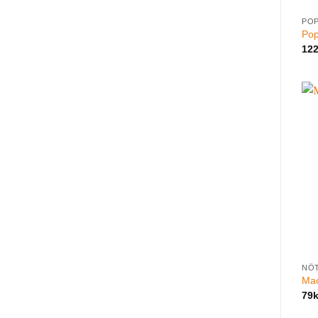
PO
Pop
12
NÖ
Mac
79
k