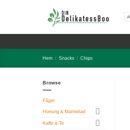
Skip
to
content
Hem
/
Snacks
/
Chips
Browse
Fågel
Honung & Marmelad
Kaffe & Te