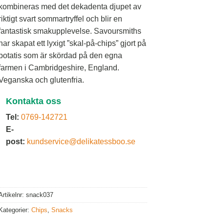
kombineras med det dekadenta djupet av
riktigt svart sommartryffel och blir en
fantastisk smakupplevelse. Savoursmiths
har skapat ett lyxigt ”skal-på-chips” gjort på
potatis som är skördad på den egna
farmen i Cambridgeshire, England.
Veganska och glutenfria.
Kontakta oss
Tel:
0769-142721
E-
post:
kundservice@delikatessboo.se
Artikelnr:
snack037
Kategorier:
Chips
,
Snacks