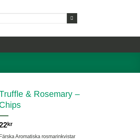
Truffle & Rosemary –
Chips
22
kr
Färska Aromatiska rosmarinkvistar