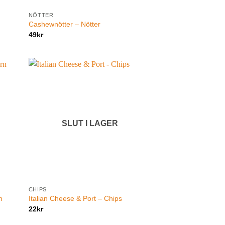
NÖTTER
Cashewnötter – Nötter
49
kr
SLUT I LAGER
CHIPS
n
Italian Cheese & Port – Chips
22
kr