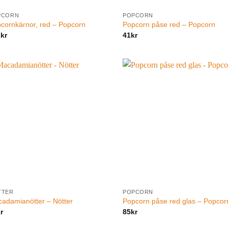
PCORN
POPCORN
cornkärnor, red – Popcorn
Popcorn påse red – Popcorn
2
kr
41
kr
TTER
POPCORN
adamianötter – Nötter
Popcorn påse red glas – Popcor
r
85
kr