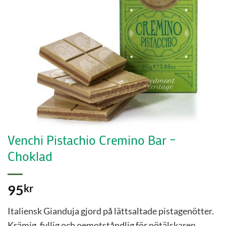
Venchi Pistachio Cremino Bar –
Choklad
95
kr
Italiensk Gianduja gjord på lättsaltade pistagenötter.
Krämig, fyllig och oemotståndlig för nötälskaren.