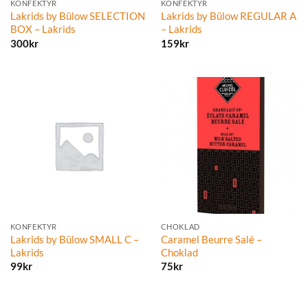
KONFEKTYR
KONFEKTYR
Lakrids by Bülow SELECTION
Lakrids by Bülow REGULAR A
BOX – Lakrids
– Lakrids
300
kr
159
kr
KONFEKTYR
CHOKLAD
Lakrids by Bülow SMALL C –
Caramel Beurre Salé –
Lakrids
Choklad
99
kr
75
kr