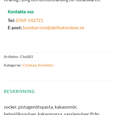
Kontakta oss
Tel:
0769-142721
E-post:
kundservice@delikatessboo.se
Artikelnr:
Cho001
Kategorier:
Choklad
,
Konfektyr
BESKRIVNING
socker, pistagenötspasta, kakaosmör,
helmjölkspulver, kakaomassa, vasslepulver (från