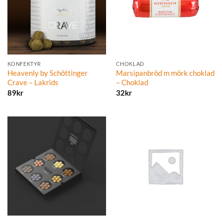
KONFEKTYR
CHOKLAD
Heavenly by Schöttinger
Marsipanbröd m mörk choklad
Crave – Lakrids
– Choklad
89
kr
32
kr