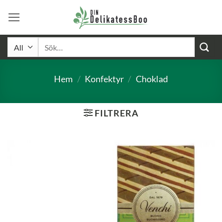
Skip
to
content
Sök
efter:
Hem
/
Konfektyr
/
Choklad
FILTRERA