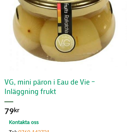
VG, mini päron i Eau de Vie –
Inläggning frukt
79
kr
Kontakta oss
Tel:
0769-142721