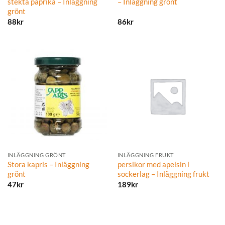
stekta paprika – Inläggning
– Inläggning grönt
grönt
88
kr
86
kr
INLÄGGNING GRÖNT
INLÄGGNING FRUKT
Stora kapris – Inläggning
persikor med apelsin i
grönt
sockerlag – Inläggning frukt
47
kr
189
kr