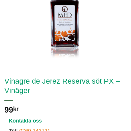
Vinagre de Jerez Reserva söt PX –
Vinäger
99
kr
Kontakta oss
Tel:
0769-142721