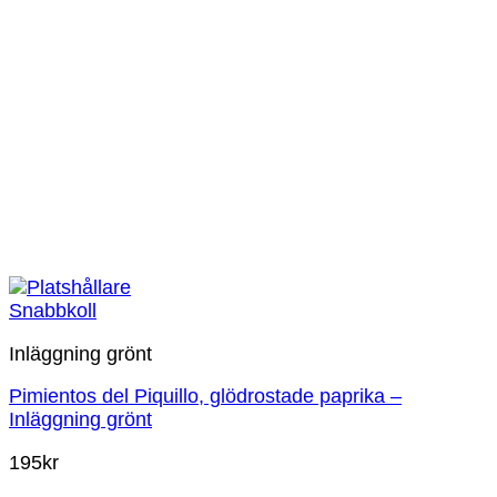
Snabbkoll
Inläggning grönt
Pimientos del Piquillo, glödrostade paprika –
Inläggning grönt
195
kr