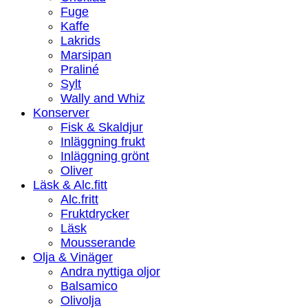
Fuge
Kaffe
Lakrids
Marsipan
Praliné
Sylt
Wally and Whiz
Konserver
Fisk & Skaldjur
Inläggning frukt
Inläggning grönt
Oliver
Läsk & Alc.fitt
Alc.fritt
Fruktdrycker
Läsk
Mousserande
Olja & Vinäger
Andra nyttiga oljor
Balsamico
Olivolja