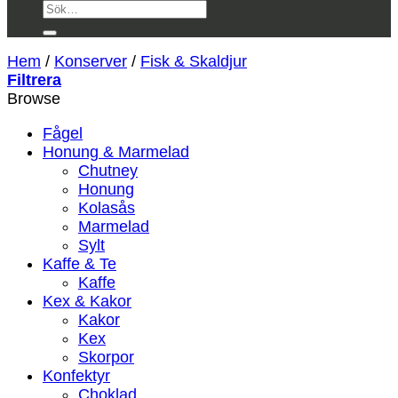
Sök
efter:
Hem
/
Konserver
/
Fisk & Skaldjur
Filtrera
Browse
Fågel
Honung & Marmelad
Chutney
Honung
Kolasås
Marmelad
Sylt
Kaffe & Te
Kaffe
Kex & Kakor
Kakor
Kex
Skorpor
Konfektyr
Choklad