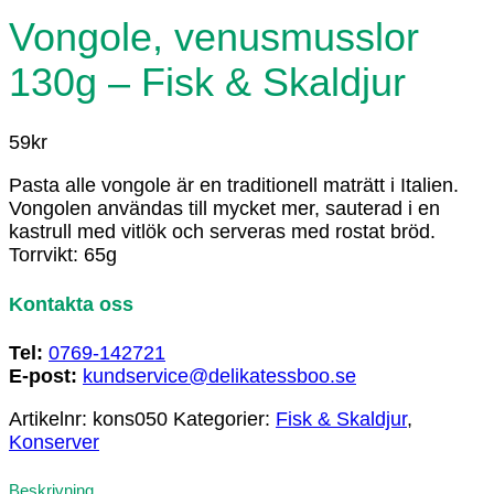
Vongole, venusmusslor
130g – Fisk & Skaldjur
59
kr
Pasta alle vongole är en traditionell maträtt i Italien.
Vongolen användas till mycket mer, sauterad i en
kastrull med vitlök och serveras med rostat bröd.
Torrvikt: 65g
Kontakta oss
Tel:
0769-142721
E-post:
kundservice@delikatessboo.se
Artikelnr:
kons050
Kategorier:
Fisk & Skaldjur
,
Konserver
Beskrivning