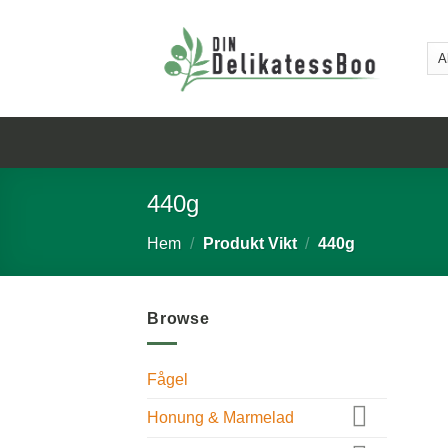
Skip
to
content
440g
Hem
/
Produkt Vikt
/
440g
Browse
Fågel
Honung & Marmelad