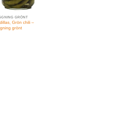
GGNING GRÖNT
illas, Grön chili –
ggning grönt