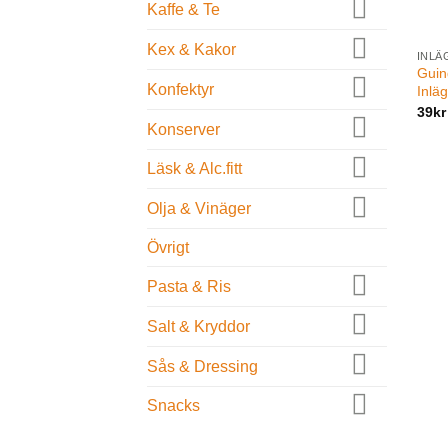
Kaffe & Te
Kex & Kakor
INLÄ
Guind
Konfektyr
Inlä
39
kr
Konserver
Läsk & Alc.fitt
Olja & Vinäger
Övrigt
Pasta & Ris
Salt & Kryddor
Sås & Dressing
Snacks