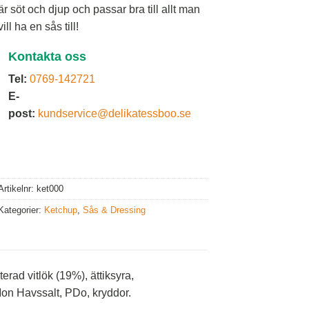
är söt och djup och passar bra till allt man
vill ha en sås till!
Kontakta oss
Tel:
0769-142721
E-
post:
kundservice@delikatessboo.se
Artikelnr:
ket000
Kategorier:
Ketchup
,
Sås & Dressing
rad vitlök (19%), ättiksyra,
Mon Havssalt, PDo, kryddor.