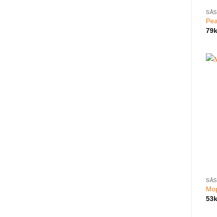
SÅS
Pea
79
k
SÅS
Mo
53
k