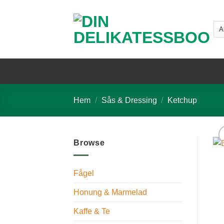
Skip
to
content
Hem
/
Sås & Dressing
/
Ketchup
Browse
Fågel
Honung & Marmelad
Kaffe & Te