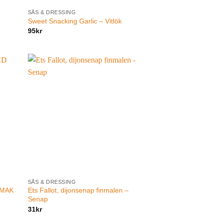
SÅS & DRESSING
Sweet Snacking Garlic – Vitlök
95
kr
SÅS & DRESSING
SMAK
Ets Fallot, dijonsenap finmalen –
Senap
31
kr