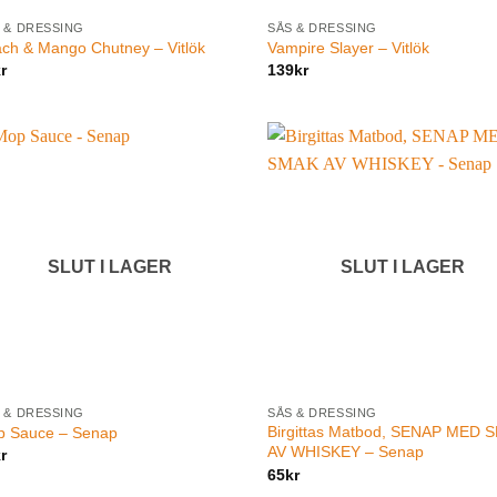
 & DRESSING
SÅS & DRESSING
ch & Mango Chutney – Vitlök
Vampire Slayer – Vitlök
r
139
kr
SLUT I LAGER
SLUT I LAGER
 & DRESSING
SÅS & DRESSING
Birgittas Matbod, SENAP MED 
p Sauce – Senap
AV WHISKEY – Senap
r
65
kr