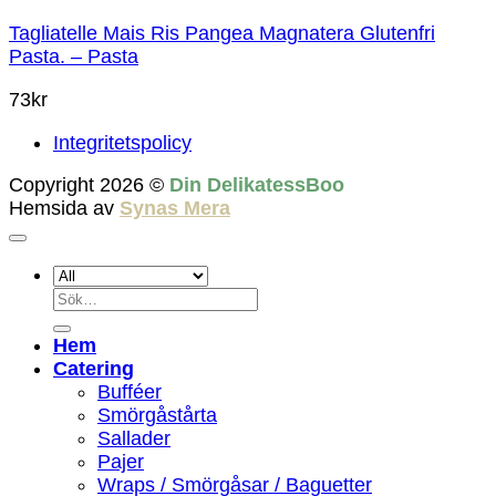
Tagliatelle Mais Ris Pangea Magnatera Glutenfri
Pasta. – Pasta
73
kr
Integritetspolicy
Copyright 2026 ©
Din DelikatessBoo
Hemsida av
Synas Mera
Sök
efter:
Hem
Catering
Bufféer
Smörgåstårta
Sallader
Pajer
Wraps / Smörgåsar / Baguetter