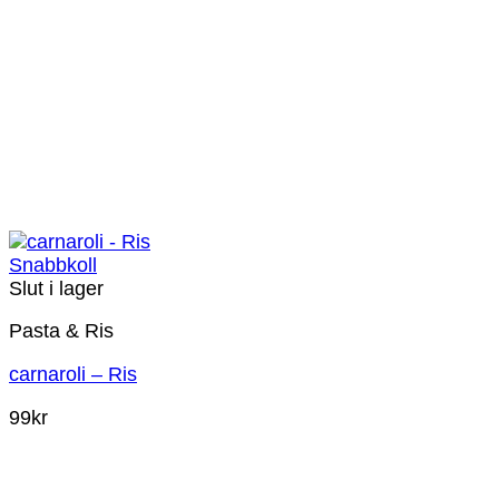
Snabbkoll
Slut i lager
Pasta & Ris
carnaroli – Ris
99
kr