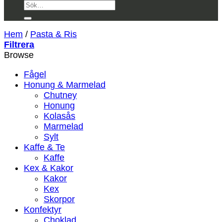
Sök
efter:
Hem
/
Pasta & Ris
Filtrera
Browse
Fågel
Honung & Marmelad
Chutney
Honung
Kolasås
Marmelad
Sylt
Kaffe & Te
Kaffe
Kex & Kakor
Kakor
Kex
Skorpor
Konfektyr
Choklad