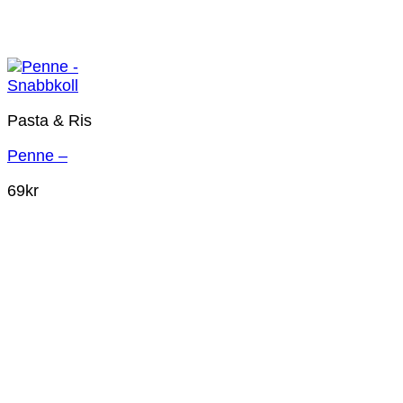
Snabbkoll
Pasta & Ris
Penne –
69
kr