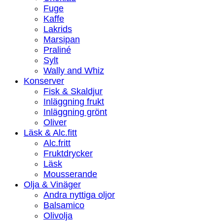
Fuge
Kaffe
Lakrids
Marsipan
Praliné
Sylt
Wally and Whiz
Konserver
Fisk & Skaldjur
Inläggning frukt
Inläggning grönt
Oliver
Läsk & Alc.fitt
Alc.fritt
Fruktdrycker
Läsk
Mousserande
Olja & Vinäger
Andra nyttiga oljor
Balsamico
Olivolja