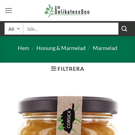
Skip
to
content
Sök
efter:
Hem
/
Honung & Marmelad
/
Marmelad
FILTRERA