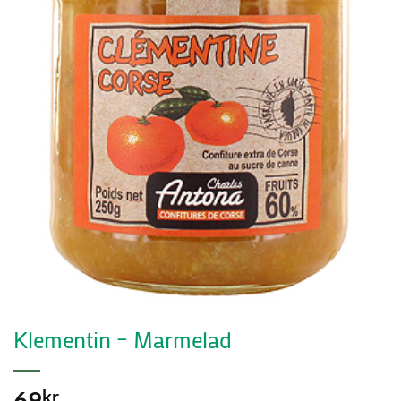
Klementin – Marmelad
69
kr