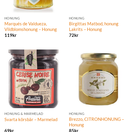
HONUNG
HONUNG
Marqués de Valdueza,
Birgittas Matbod, honung
Vildblomshonung – Honung
Lakrits – Honung
119
kr
72
kr
HONUNG & MARMELAD
HONUNG
Brezzo, CITRONHONUNG –
Svarta körsbär – Marmelad
Honung
69
kr
85
kr