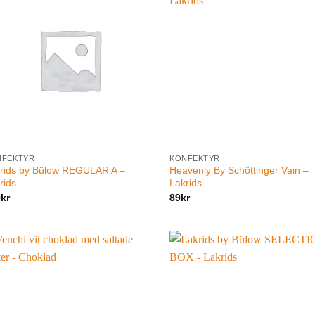
NFEKTYR
KONFEKTYR
rids by Bülow REGULAR A –
Heavenly By Schöttinger Vain –
rids
Lakrids
9
kr
89
kr