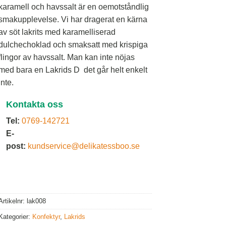
karamell och havssalt är en oemotståndlig
smakupplevelse. Vi har dragerat en kärna
av söt lakrits med karamelliserad
dulchechoklad och smaksatt med krispiga
flingor av havssalt. Man kan inte nöjas
med bara en Lakrids D  det går helt enkelt
inte.
Kontakta oss
Tel:
0769-142721
E-
post:
kundservice@delikatessboo.se
Artikelnr:
lak008
Kategorier:
Konfektyr
,
Lakrids