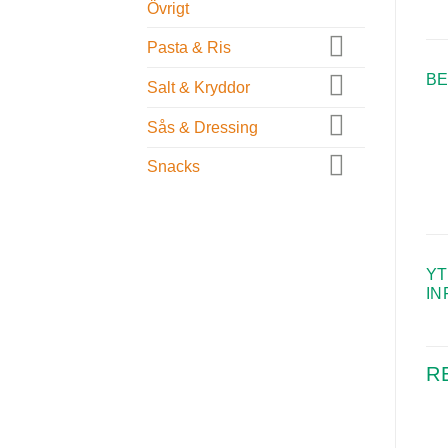
Övrigt
Pasta & Ris
BE
Salt & Kryddor
Sås & Dressing
Snacks
YT
IN
R