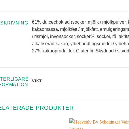
61% dulcechoklad (socker, mjölk / mjölkpulver, 
SKRIVNING
kakaomassa, mjölkfett / mjölkfett, emulgeringsmed
/ rismjöl, invertsocker, socker%, socker, rå lakrit
alkaliserad kakao, ytbehandlingsmedel / ytbeha
27% kakaoprodukter. Glutenfri. Skyddad / skydd
TERLIGARE
VIKT
FORMATION
ELATERADE PRODUKTER