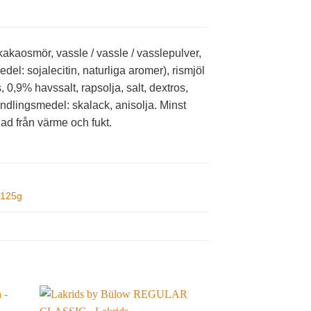
kakaosmör, vassle / vassle / vasslepulver,
el: sojalecitin, naturliga aromer), rismjöl
s, 0,9% havssalt, rapsolja, salt, dextros,
ndlingsmedel: skalack, anisolja. Minst
ad från värme och fukt.
125g