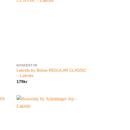
KONFEKTYR
Lakrids by Bülow REGULAR CLASSIC
– Lakrids
179
kr