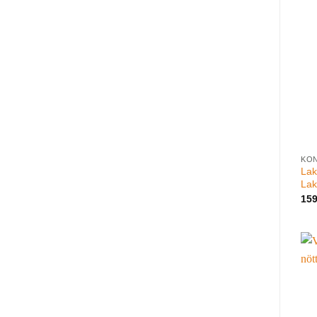
KO
Lak
Lak
15