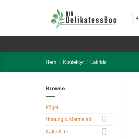
Skip
to
content
Hem
/
Konfektyr
/
Lakrids
Browse
Fågel
Honung & Marmelad
Kaffe & Te