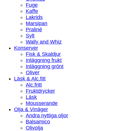
Fuge
Kaffe
Lakrids
Marsipan
Praliné
Sylt
Wally and Whiz
Konserver
Fisk & Skaldjur
Inläggning frukt
Inläggning grönt
Oliver
Läsk & Alc.fitt
Alc.fritt
Fruktdrycker
Läsk
Mousserande
Olja & Vinäger
Andra nyttiga oljor
Balsamico
Olivolja