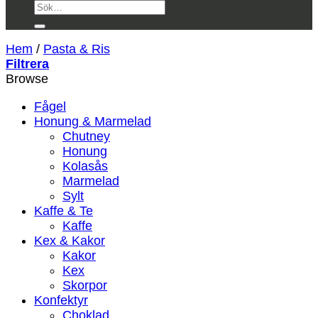
Sök
efter:
Hem
/
Pasta & Ris
Filtrera
Browse
Fågel
Honung & Marmelad
Chutney
Honung
Kolasås
Marmelad
Sylt
Kaffe & Te
Kaffe
Kex & Kakor
Kakor
Kex
Skorpor
Konfektyr
Choklad