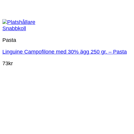
Snabbkoll
Pasta
Linguine Campofilone med 30% ägg 250 gr. – Pasta
73
kr