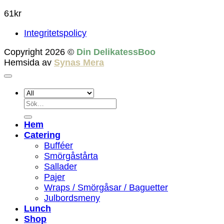
61
kr
Integritetspolicy
Copyright 2026 ©
Din DelikatessBoo
Hemsida av
Synas Mera
Sök
efter:
Hem
Catering
Bufféer
Smörgåstårta
Sallader
Pajer
Wraps / Smörgåsar / Baguetter
Julbordsmeny
Lunch
Shop