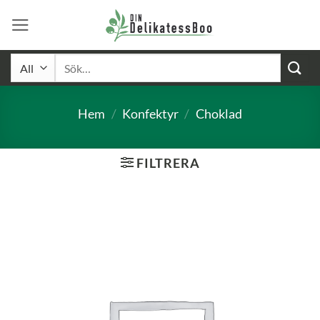
Skip
to
content
Sök
efter:
Hem
/
Konfektyr
/
Choklad
FILTRERA