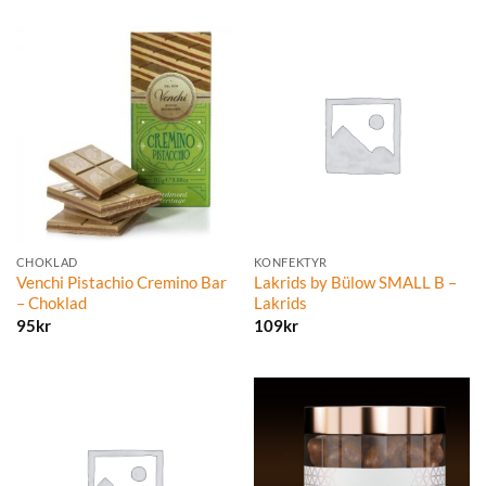
CHOKLAD
KONFEKTYR
Venchi Pistachio Cremino Bar
Lakrids by Bülow SMALL B –
– Choklad
Lakrids
95
kr
109
kr