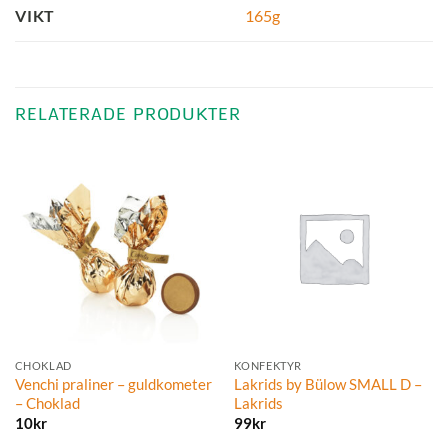
165g
VIKT
RELATERADE PRODUKTER
CHOKLAD
KONFEKTYR
Venchi praliner – guldkometer
Lakrids by Bülow SMALL D –
– Choklad
Lakrids
10
kr
99
kr