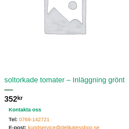
soltorkade tomater – Inläggning grönt
352
kr
Kontakta oss
Tel:
0769-142721
E-post:
kundservice@delikatessboo.se