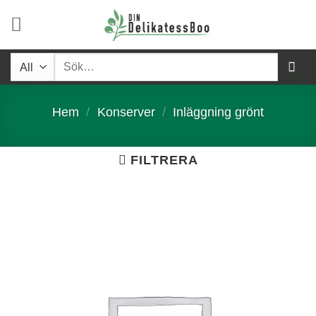
Skip
to
content
Sök
efter:
Hem
/
Konserver
/
Inläggning grönt
FILTRERA