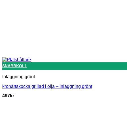
SNABBKOLL
Inläggning grönt
kronärtskocka grillad i olja – Inläggning grönt
497
kr