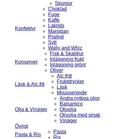
Skorpor
Choklad
Fuge
Kaffe
Lakrids
Konfektyr
Marsipan
Praliné
Sylt
Wally and Whiz
Fisk & Skaldjur
Inläggning frukt
Konserver
Inläggning grönt
Oliver
Alc.fritt
Fruktdrycker
Läsk & Alc.fitt
Läsk
Mousserande
Andra nyttiga oljor
Balsamico
Olja & Vinäger
Olivolja
Olivolja med smak
Vinäger
Övrigt
Pasta
Pasta & Ris
Ris