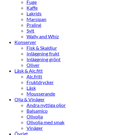
Fuge
Kaffe
Lakrids
Marsipan
Praliné
Sylt
Wally and Whiz
Konserver
Fisk & Skaldjur
Inläggning frukt
Inläggning grönt
Oliver
Läsk & Alc.fitt
Alc.fritt
Fruktdrycker
Läsk
Mousserande
Olja & Vinäger
Andra nyttiga oljor
Balsamico
Olivolja
Olivolja med smak
Vinäger
Övrigt