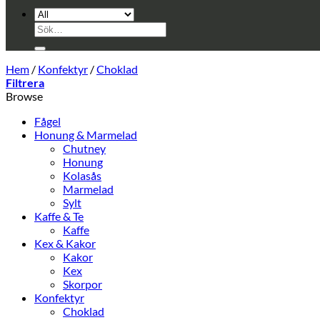
Sök
efter:
Hem
/
Konfektyr
/
Choklad
Filtrera
Browse
Fågel
Honung & Marmelad
Chutney
Honung
Kolasås
Marmelad
Sylt
Kaffe & Te
Kaffe
Kex & Kakor
Kakor
Kex
Skorpor
Konfektyr
Choklad