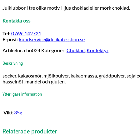
Julklubbor i tre olika motiv, i ljus choklad eller mörk choklad.
Kontakta oss
Tel:
0769-142721
E-post:
kundservice@delikatessboo.se
Artikelnr:
cho024
Kategorier:
Choklad
,
Konfektyr
Beskrivning
socker, kakaosmör, mjölkpulver, kakaomassa, gräddpulver, sojaleci
hasselnöt, mandel och gluten.
Ytterligare information
Vikt
35g
Relaterade produkter