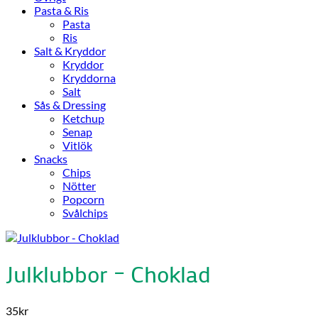
Pasta & Ris
Pasta
Ris
Salt & Kryddor
Kryddor
Kryddorna
Salt
Sås & Dressing
Ketchup
Senap
Vitlök
Snacks
Chips
Nötter
Popcorn
Svålchips
Julklubbor – Choklad
35
kr